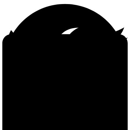
Manuel Bompard (GUE/NGL)
Fin mars 2020, l’association américaine à but non
lucratif OCCRP («Organized Crime and Corruption
Reporting Project») a publié trois articles sur le
commerce parallèle de tabac et le rôle des
fabricants de tabac, dont l’un intitulé «Tobaccopoli: