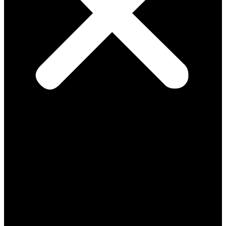
notes
vidéos
Manu refait l’actu
Médias
Meetings
À l’Assemblée
bio