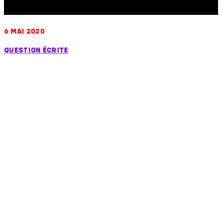
6 MAI 2020
QUESTION ÉCRITE
Question sur le
commerce illicite du
tabac dans l’Union
européenne,
notamment en Italie,
et son organisation par
les cigarettiers