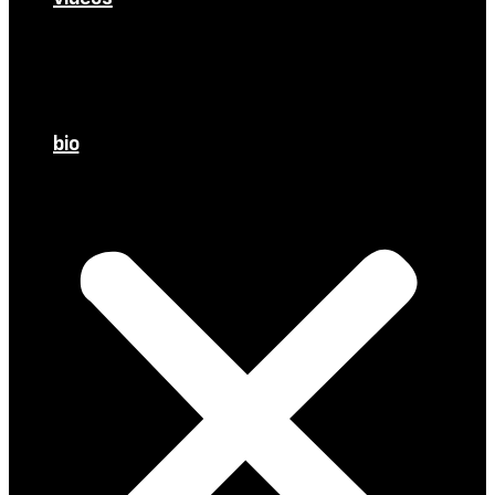
Manu refait l’actu
Médias
Meetings
À l’Assemblée
bio