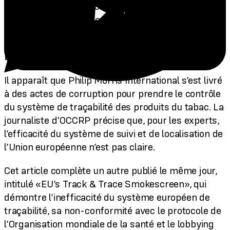
the secret battle to control Italy’s cigarette
market» a été repris en France par l’association
«Le Comité national contre le tabagisme» .
Les faits dénoncés sont édifiants.
Il apparaît que Philip Morris International s’est livré
à des actes de corruption pour prendre le contrôle
du système de traçabilité des produits du tabac. La
journaliste d’OCCRP précise que, pour les experts,
l’efficacité du système de suivi et de localisation de
l’Union européenne n’est pas claire.
Cet article complète un autre publié le même jour,
intitulé «EU’s Track & Trace Smokescreen», qui
démontre l’inefficacité du système européen de
traçabilité, sa non-conformité avec le protocole de
l’Organisation mondiale de la santé et le lobbying