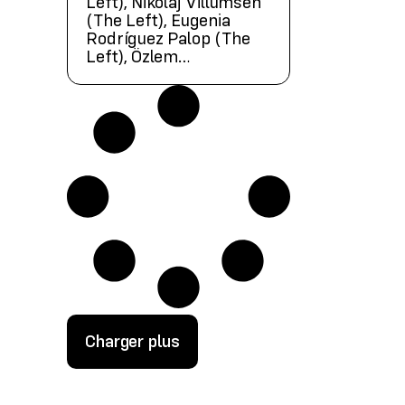
Left), Nikolaj Villumsen
(The Left), Eugenia
Rodríguez Palop (The
Left), Özlem…
Charger plus