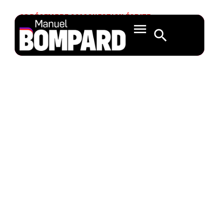
18 DÉCEMBRE 2019
QUESTION ÉCRITE
Question sur
l’opportunité d’une
révision de la
directive
2014/23/UE sur
l’attribution de
contrats de
concession