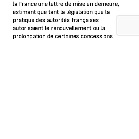
la France une lettre de mise en demeure,
estimant que tant la législation que la
pratique des autorités françaises
autorisaient le renouvellement ou la
prolongation de certaines concessions
hydroélectriques sans recourir à des
procédures d’appel d’offres.
Tout prouve pourtant l’absurdité de
l’ouverture à la concurrence des
concessions hydroélectriques. Absurdité
pour la sûreté des usagers et la sécurité
d’approvisionnement puisque chaque
concessionnaire privé poursuivra l’optimum
économique, au détriment de l’impératif de
sécurité. Absurdité dans la gestion du
potentiel hydroélectrique puisque la mise