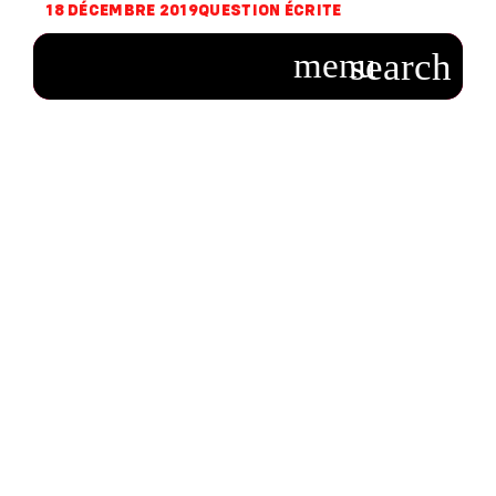
18 DÉCEMBRE 2019
QUESTION ÉCRITE
Question sur
l’opportunité de
créer une fonction
de Médiateur
européen aux
langues officielles
de l’Union