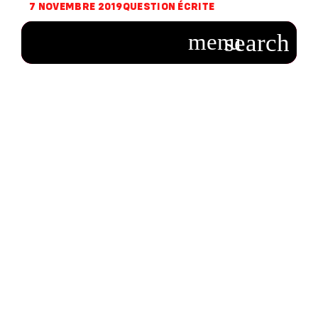
7 NOVEMBRE 2019
QUESTION ÉCRITE
Question sur
l’amende infligée à
Coca-Cola en
Hongrie pour une
campagne LGBTI