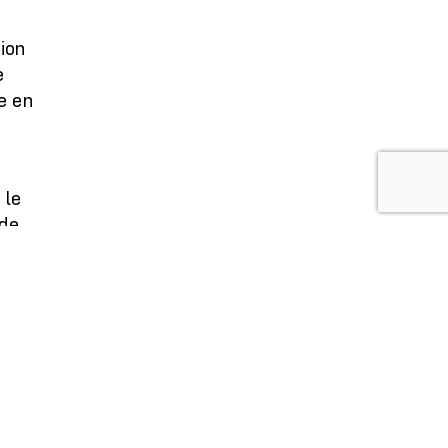
ion
e
e en
 le
 de