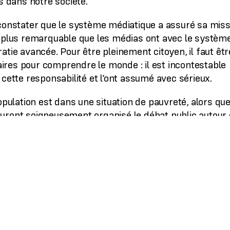
s dans notre société.
 constater que le système médiatique a assuré sa miss
t plus remarquable que les médias ont avec le systèm
atie avancée. Pour être pleinement citoyen, il faut êtr
res pour comprendre le monde : il est incontestable
 cette responsabilité et l’ont assumé avec sérieux.
opulation est dans une situation de pauvreté, alors que
uront soigneusement organisé le débat public autour
r le même plan que le régime nazi ?
a libération du peuple français ?
chiste sans croire pour autant en une religion ?
 refuser de participer à une commission avec un ex-
posants politiques ?
eau social Snapchat pour répondre à des accusations