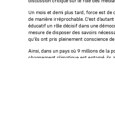
discussion critique sur le rôle des média
Un mois et demi plus tard, force est de
de manière irréprochable. C’est d’autan
éducatif un rôle décisif dans une démocr
mesure de disposer des savoirs nécessai
qu’ils ont pris pleinement conscience de
Ainsi, dans un pays où 9 millions de la p
changement climatique est entamé, ils a
questions décisives :
Le gouvernement est-il à mettre su
La résistance a-t-elle participée à l
Peut-on être chauffeur de bus et ma
N’est-ce pas aller trop loin que de
premier ministre qui insulte ses op
Est-il convenable d’utiliser le rés