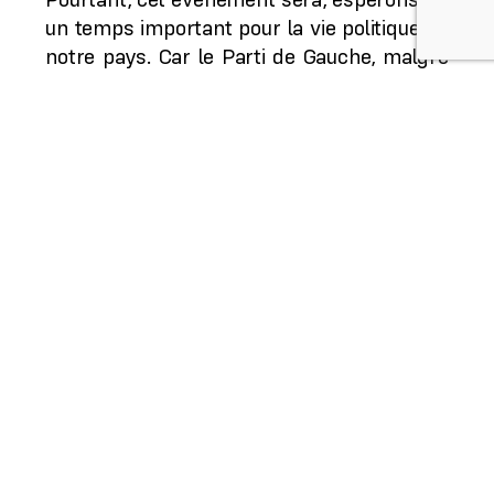
un temps important pour la vie politique de
notre pays. Car le Parti de Gauche, malgré
sa jeunesse, son effectif limité ou ses
faiblesses d’organisation, a un rôle à jouer,
avec d’autres bien sûr, pour changer le
cours des évènements. A deux ans de
l’élection présidentielle, et face à l’état
catastrophique du pays, il doit se doter
d’une orientation stratégique à même
d’aider à la reprise du pouvoir par le peuple.
Il doit aider à faire émerger des solutions
nouvelles face à l’archaïsme des politiques
menées par une caste qui confisque,
opprime, saccage et brutalise. Il doit être à
la hauteur du moment.
Si le Congrès est un temps interne, il ne