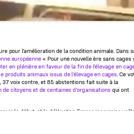
re pour l’amélioration de la condition animale. Dans s
oyenne européenne
« Pour une nouvelle ère sans cages 
er en plénière en faveur de la fin de l’élevage en cag
de produits animaux issus de l’élevage en cages
. Ce vo
37 voix contre, et 85 abstentions fait suite à la
on de citoyens et de centaines d’organisations
qui ont
puis le début, et la délégation France insoumise veill
se traduise par l’adoption d’une proposition législative
s dans l’UE. Il faut en effet comprendre que le vote de