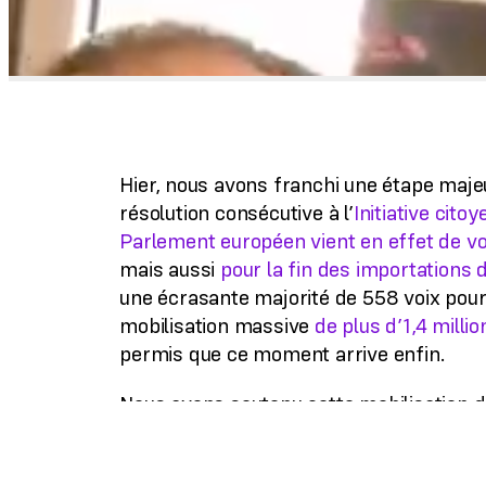
Hier, nous avons franchi une étape majeu
résolution consécutive à l’
Initiative cit
Parlement européen vient en effet de vot
mais aussi
pour la fin des importations 
une écrasante majorité de 558 voix pour, 
mobilisation massive
de plus d’1,4 milli
permis que ce moment arrive enfin.
Nous avons soutenu cette mobilisation de
désormais à ce que le vote d’aujourd’hui 
mette définitivement fin à l’ère des cage