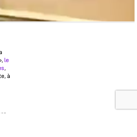
a
»,
le
es
,
te, à
era
 qui
 la