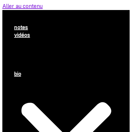
Aller au contenu
notes
vidéos
Manu refait l’actu
Médias
Meetings
À l’Assemblée
bio