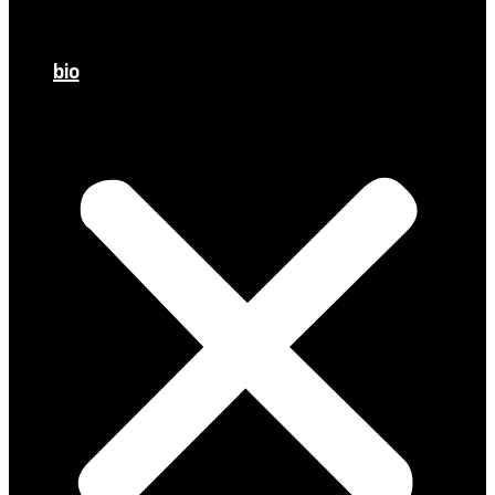
Meetings
À l’Assemblée
bio