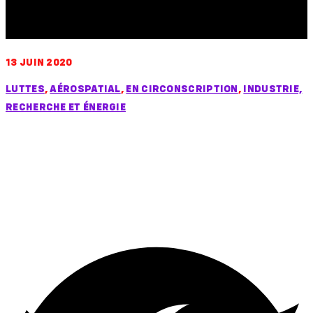
bio
13 JUIN 2020
LUTTES
,
AÉROSPATIAL
,
EN CIRCONSCRIPTION
,
INDUSTRIE,
RECHERCHE ET ÉNERGIE
Solidarité avec les
salariés de
Derichebourg