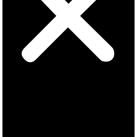
notes
vidéos
Manu refait l’actu
Médias
Meetings
À l’Assemblée