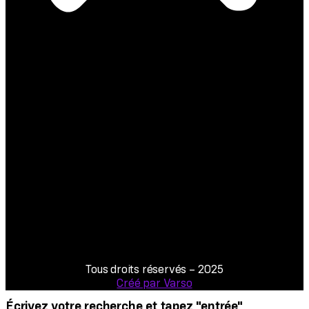
notes
vidéos
Manu refait l’actu
Médias
Meetings
À l’Assemblée
bio
Tous droits réservés – 2025
Créé par Varso
Écrivez votre recherche et tapez "entrée"