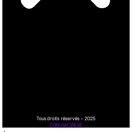
notes
vidéos
Manu refait l’actu
Médias
Meetings
À l’Assemblée
bio
Tous droits réservés – 2025
Créé par Varso