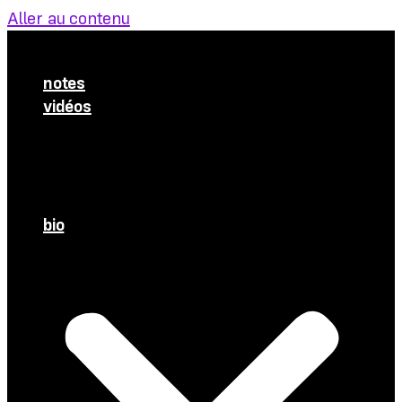
Aller au contenu
notes
vidéos
Manu refait l’actu
Médias
Meetings
À l’Assemblée
bio