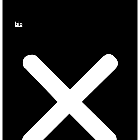
Meetings
À l’Assemblée
bio