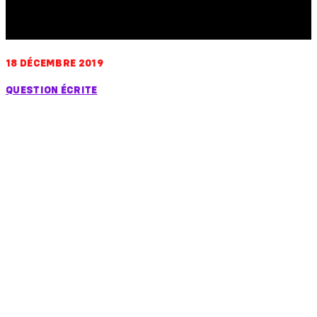
bio
18 DÉCEMBRE 2019
QUESTION ÉCRITE
Question sur
l’opportunité d’une
révision du règlement
nº 1 du 15 avril 1958
portant fixation du
régime linguistique de
la Communauté