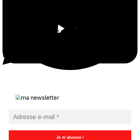
sur l’Union européenne, la langue anglaise ne sera
plus la langue officielle d’un seul État membre de
l’Union. Dès lors, la Commission entend-elle
proposer une révision du règlement nº 1 du 15 avril
1958 portant fixation du régime linguistique de la
Communauté économique européenne afin de
retirer l’anglais des langues officielles de l’Union?