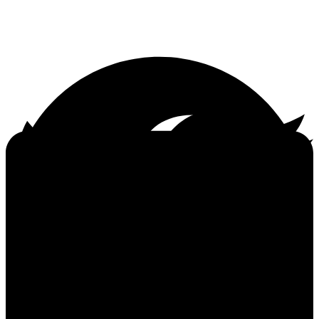
économique
Manuel Bompard (GUE/NGL)
À l’issue de la procédure de retrait du Royaume-
Uni de Grande-Bretagne et d’Irlande du Nord de
l’Union européenne en vertu de l’article 50 du traité