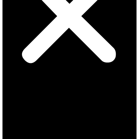
notes
vidéos
Manu refait l’actu
Médias
Meetings
À l’Assemblée