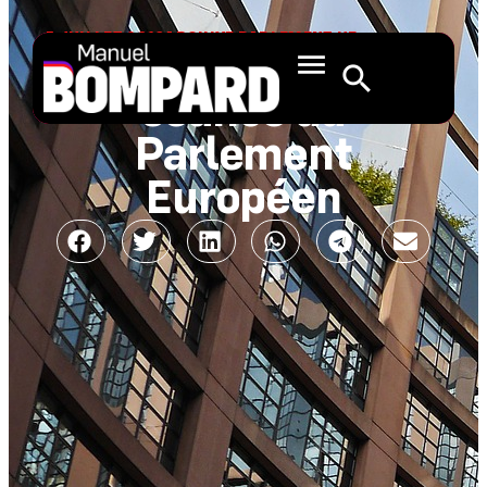
5 JUILLET 2019
ARCHIVE PARLEMENT UE
Notre première
séance au
Parlement
Européen