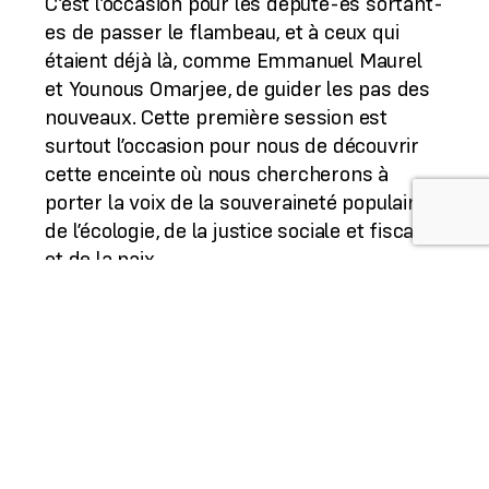
C’est l’occasion pour les député-es sortant-
es de passer le flambeau, et à ceux qui
étaient déjà là, comme Emmanuel Maurel
et Younous Omarjee, de guider les pas des
nouveaux. Cette première session est
surtout l’occasion pour nous de découvrir
cette enceinte où nous chercherons à
porter la voix de la souveraineté populaire,
de l’écologie, de la justice sociale et fiscale,
et de la paix.
Il nous faut d’abord former un groupe
politique : ce groupe doit réunir au moins 25
député-es issu-es de sept États membres
différents. C’est ce groupe qui déterminera
notre poids dans les commissions du
Parlement, là où le plus gros du travail
législatif se fait. Pour ma part, avec les