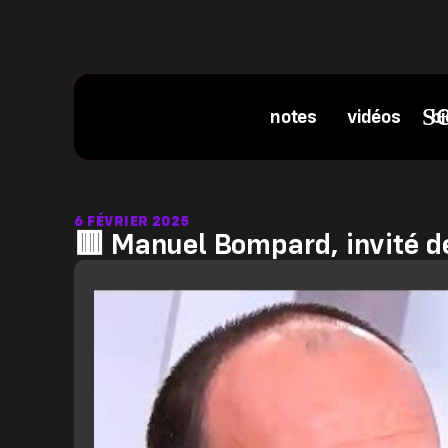
notes
vidéos
bi
6 FÉVRIER 2025
🟥 Manuel Bompard, invité de