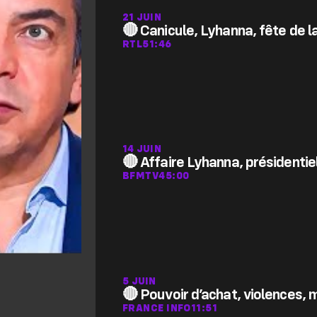
21 JUIN
🔴 Canicule, Lyhanna, fête de l
RTL
51:46
14 JUIN
🔴 Affaire Lyhanna, présidenti
BFMTV
45:00
5 JUIN
🔴 Pouvoir d’achat, violences, 
FRANCE INFO
11:51