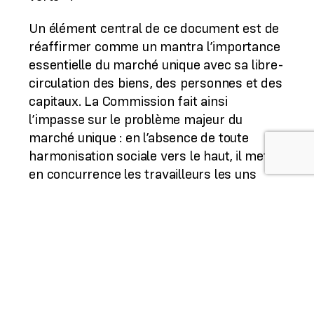
Un élément central de ce document est de
réaffirmer comme un mantra l’importance
essentielle du marché unique avec sa libre-
circulation des biens, des personnes et des
capitaux. La Commission fait ainsi
l’impasse sur le problème majeur du
marché unique : en l’absence de toute
harmonisation sociale vers le haut, il met
en concurrence les travailleurs les uns
avec les autres et désindustrialise l’Ouest
vers l’Est.
Cette désindustrialisation causée par la
mise en concurrence généralisée au sein
de l’Union a de nombreuses incarnations
en France. Je pense notamment à la