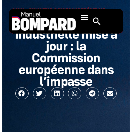
5 MAI
INDUSTRIE, RECHERCHE ET ÉNERGIE
,
2021
ARCHIVE PARLEMENT UE
Stratégie
industrielle mise à
jour : la
Commission
européenne dans
l’impasse