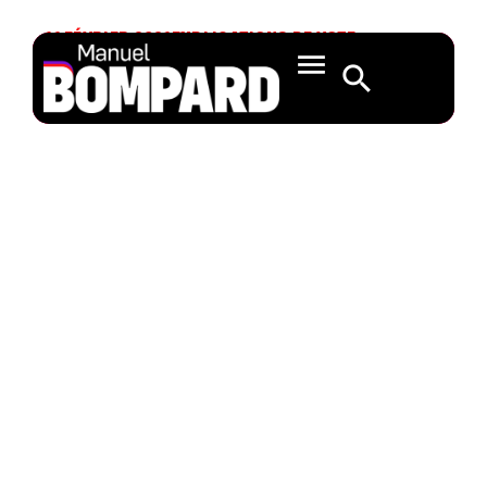
11 FÉVRIER 2021
EXPLICATIONS DE VOTE
Plan d’action pour
une nouvelle
économie
circulaire –
Huitema (A9-
0008/2021)