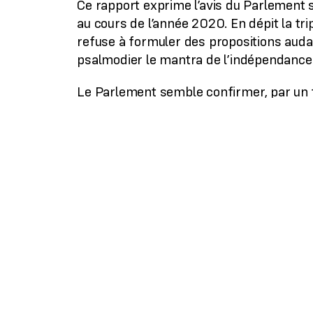
Ce rapport exprime l’avis du Parlement 
au cours de l’année 2020. En dépit la tri
refuse à formuler des propositions auda
psalmodier le mantra de l’indépendance d
Le Parlement semble confirmer, par un te
Heureusement la BCE n’a pas eu le dog
de l’année dernière. Néanmoins une réf
jamais nécessaire.
L’indépendance de la BCE doit cesser, ce
sociales et écologiques des États membre
l’inverse de ce que préconise ce rapport