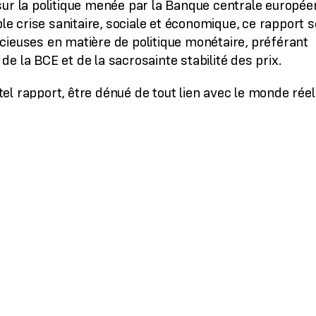
sur la politique menée par la Banque centrale europé
ple crise sanitaire, sociale et économique, ce rapport s
cieuses en matière de politique monétaire, préférant
e la BCE et de la sacrosainte stabilité des prix.
l rapport, être dénué de tout lien avec le monde réel
matisme forcené du Parlement dans son action au cou
orme radicale et démocratique de la BCE demeure plu
tte dernière doit soutenir les politiques économiques,
s, et être capable de leur prêter directement ! Bref, 
. Je vote donc sans hésitation contre ce dernier.