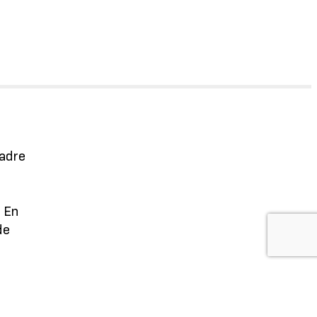
Cadre
. En
de