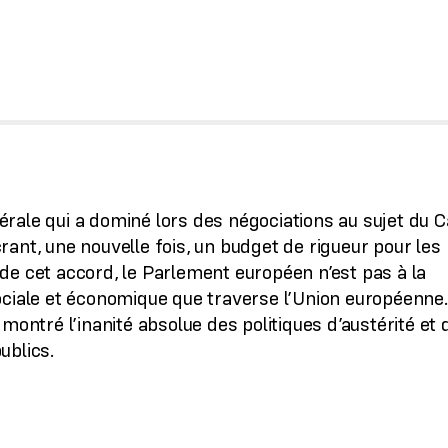
rale qui a dominé lors des négociations au sujet du 
ant, une nouvelle fois, un budget de rigueur pour les
de cet accord, le Parlement européen n’est pas à la
ociale et économique que traverse l’Union européenne
montré l’inanité absolue des politiques d’austérité et 
ublics.
s, sanitaires et sociales, nous devons impérativement
de production, de consommation et d’échange. Cela