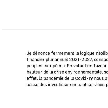
Je dénonce fermement la logique néolibé
financier pluriannuel 2021-2027, consacr
peuples européens. En votant en faveur 
hauteur de la crise environnementale, s
effet, la pandémie de la Covid-19 nous a 
casse des investissements et services p
Pour faire face aux urgences écologique
planifier la bifurcation de notre mode 