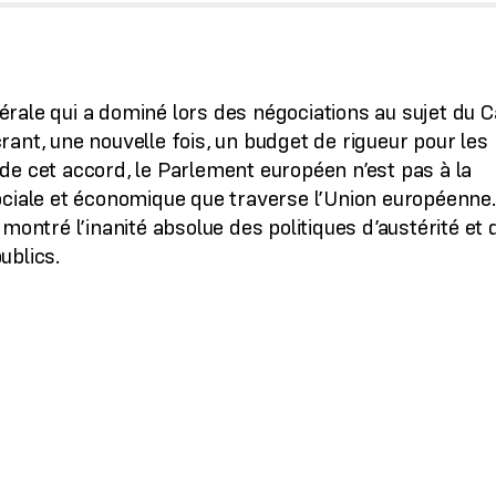
rale qui a dominé lors des négociations au sujet du 
ant, une nouvelle fois, un budget de rigueur pour les
de cet accord, le Parlement européen n’est pas à la
ociale et économique que traverse l’Union européenne
montré l’inanité absolue des politiques d’austérité et 
ublics.
s, sanitaires et sociales, nous devons impérativement
de production, de consommation et d’échange. Cela
 massifs. Les nouvelles ressources propres de l’Unio
 et leur montant, en tous les cas elles ne seront
es remboursements du prétendu plan de relance euro