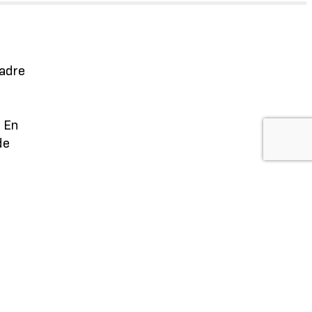
Cadre
. En
de
n
péen.