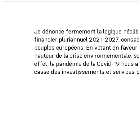
Je dénonce fermement la logique néolibé
financier pluriannuel 2021-2027, consacr
peuples européens. En votant en faveur 
hauteur de la crise environnementale, s
effet, la pandémie de la Covid-19 nous a 
casse des investissements et services p
Pour faire face aux urgences écologique
planifier la bifurcation de notre mode 
nécessitera des investissements publics
sont très insuffisantes par leur ambition
absolument pas en mesure de couvrir l