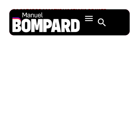
20 OCTOBRE 2020
EXPLICATIONS DE VOTE
Décharge 2018:
budget général de
l’UE – Comité
économique et
social européen
(A9-0188/2020 –
Tomáš
Zdechovský)