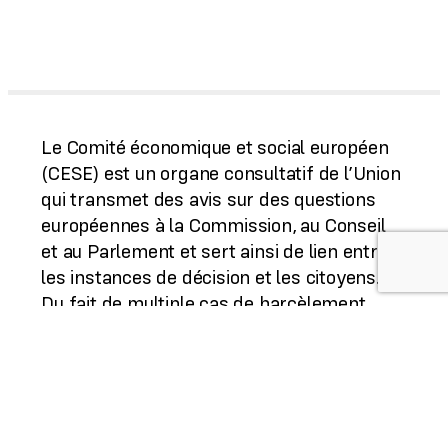
Le Comité économique et social européen
(CESE) est un organe consultatif de l’Union
qui transmet des avis sur des questions
européennes à la Commission, au Conseil
et au Parlement et sert ainsi de lien entre
les instances de décision et les citoyens.
Du fait de multiple cas de harcèlement
constatés par l’Office européen de lutte
antifraude (OLAF) et mise sous le tapis, le
Parlement a décidé en mai de reporter la
décharge budgétaire au CESE. La décision
de reporter la décharge du CESE se fonde