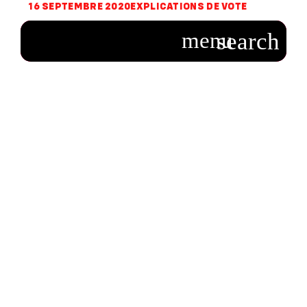
16 SEPTEMBRE 2020
EXPLICATIONS DE VOTE
Système mondial
de collecte des
données relatives à
la consommation
de fuel-oil des
navires (A9-
0144/2020 – Jutta
Paulus)