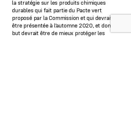
la stratégie sur les produits chimiques
durables qui fait partie du Pacte vert
proposé par la Commission et qui devrait
être présentée à l’automne 2020, et dont le
but devrait être de mieux protéger les
citoyens européens ainsi que
l’environnement contre les produits
chimiques dangereux. Cette résolution
développe une approche axée sur la santé
et la pollution et aborde un large éventail
de questions : les lacunes règlementaires
dans la législation européenne sur les
produits chimiques, la recherche
d’alternatives plus sûres, les pesticides,
l’expérimentation sur les animaux,
l’évaluation de groupes de substances
similaires, les effets combinés de ces