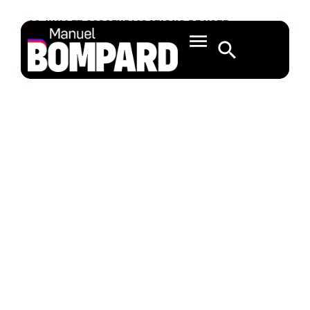
10 JUILLET 2020
EXPLICATIONS DE VOTE
Une stratégie pour
la durabilité
relative aux
produits chimiques
(B9-0222/2020)