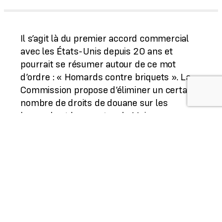
Il s’agit là du premier accord commercial
avec les États-Unis depuis 20 ans et
pourrait se résumer autour de ce mot
d’ordre : « Homards contre briquets ». La
Commission propose d’éliminer un certain
nombre de droits de douane sur les
homards et langoustes du Maine.
L’élimination de ces droits est soumise à
deux conditions: a) la réduction effective,
par les États-Unis, des lignes tarifaires
pour un certain nombre de produits
(certains plats préparés, certains objets en
cristal, les enduits, les poudres propulsives,
les briquets et les parties de briquets) et b)
le fait que les États-Unis s’abstiennent