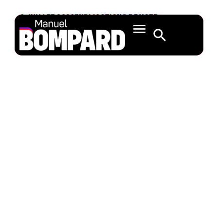
9 JUILLET 2020
EXPLICATIONS DE VOTE
Élimination des
droits de douane
sur certains
produits (A9-
0217/2020 – Bernd
Lange)