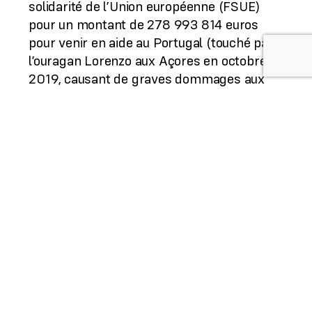
solidarité de l’Union européenne (FSUE)
pour un montant de 278 993 814 euros
pour venir en aide au Portugal (touché par
l’ouragan Lorenzo aux Açores en octobre
2019, causant de graves dommages aux
infrastructures publiques et privées), à
l’Espagne (touchée par d’importantes
inondations dans les Communautés
autonomes de Valence, de Castille-La-
Manche et d’Andalousie, occasionnant
d’importants dégâts matériels), à l’Italie
(affectée par des événements
météorologiques extrêmes à l’autonome
2019 dans l’ensemble du pays, culminant
avec l’inondation de Venise) et enfin en
Autriche (également affectée par des
événements météorologiques extrêmes à