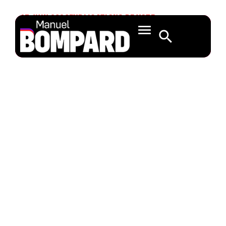
17 JUIN 2020
EXPLICATIONS DE VOTE
Mobilisation du
Fonds de solidarité
de l’Union
européenne pour
venir en aide au
Portugal, à
l’Espagne, à l’Italie
et à l’Autriche (A9-
0105/2020 – José
Manuel Fernandes)