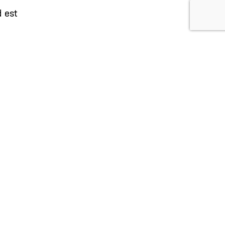
d est
nce