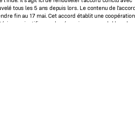
l’Inde. Il s’agit ici de renouveler l’accord conclu avec
velé tous les 5 ans depuis lors. Le contenu de l’accor
ndre fin au 17 mai. Cet accord établit une coopération
ériaux scientifiques, des énergies renouvelables, du
es, dans la lutte contre le cancer ou l’élaboration de
rd est bénéfique pour les deux parties, et pour la Fra
ième partenaire en termes de co-publications
uvellement de cet accord.