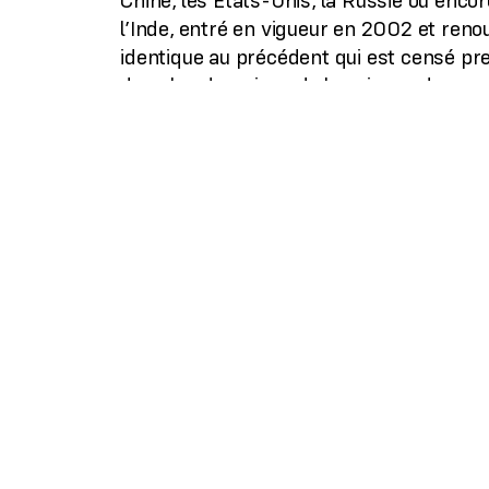
Chine, les États-Unis, la Russie ou encore 
l’Inde, entré en vigueur en 2002 et renou
identique au précédent qui est censé pre
dans les domaines de la science des mat
traitement biotechnologique des eaux usé
vaccins de nouvelle génération. Cet acco
également, puisque l’Inde est son cinqu
scientifiques. Je vote donc pour le reno