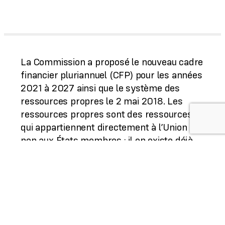
La Commission a proposé le nouveau cadre
financier pluriannuel (CFP) pour les années
2021 à 2027 ainsi que le système des
ressources propres le 2 mai 2018. Les
ressources propres sont des ressources
qui appartiennent directement à l’Union et
non aux États membres ; il en existe déjà
un embryon avec la perception sur les
droits de douane des États membres. Cette
résolution du Parlement prend position sur
ces deux propositions de la Commission Je
prends acte de certains éléments positifs
tels qu’une hausse du budget avec un CFP