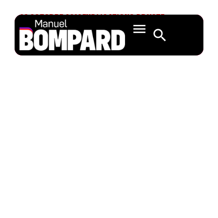
10 OCTOBRE 2019
EXPLICATIONS DE VOTE
Cadre financier
pluriannuel 2021-
2027 et ressources
propres: il est
temps de répondre
aux attentes des
citoyens (B9-
0110/2019, B9-
0112/2019, B9-
0113/2019)