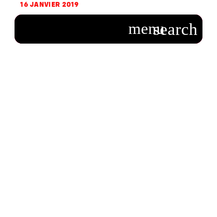
16 JANVIER 2019
emmanuel-
macron-viva-
technology-digital