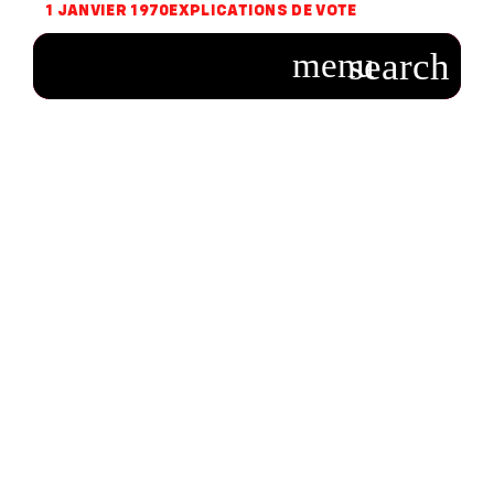
1 JANVIER 1970
EXPLICATIONS DE VOTE
L’avenir de
l’éducation
européenne dans
le contexte de la
COVID-19 (B9-
0338/2020)